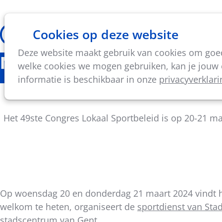
Cookies op deze website
Thema's
Vorming & acti
Deze website maakt gebruik van cookies om goed 
Nieuws
welke cookies we mogen gebruiken, kan je jouw c
informatie is beschikbaar in onze
privacyverklari
Ontdek het authentieke st
Het 49ste Congres Lokaal Sportbeleid is op 20-21 m
Op woensdag 20 en donderdag 21 maart 2024 vindt 
Deel
welkom te heten, organiseert de
sportdienst van Sta
dit
stadscentrum van Gent.