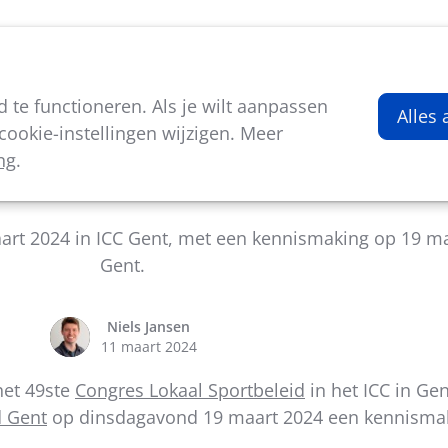
viteiten
Kenniscentrum
Nieuws
Over ons
te functioneren. Als je wilt aanpassen
Alles
ookie-instellingen wijzigen. Meer
ng
.
adscentrum van Gent - Congres Lokaal Sportbeleid 2
aart 2024 in ICC Gent, met een kennismaking op 19 m
Gent.
Niels Jansen
11 maart 2024
het 49ste
Congres Lokaal Sportbeleid
in het ICC in Ge
d Gent
op dinsdagavond 19 maart 2024 een kennismaki