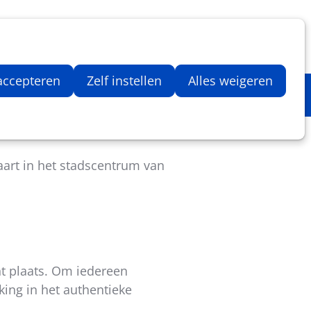
Inloggen
Zoeken
Webshop
Aantal artikelen in winkelwage
 accepteren
Zelf instellen
Alles weigeren
024
aart in het stadscentrum van
nt plaats. Om iedereen
ng in het authentieke