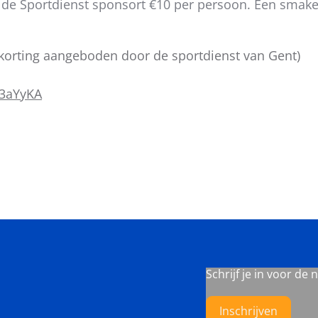
 de Sportdienst sponsort €10 per persoon. Een smakel
€10 korting aangeboden door de sportdienst van Gent)
V3aYyKA
Schrijf je in voor de 
Inschrijven