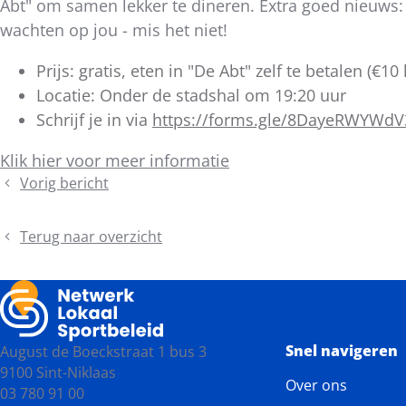
Abt" om samen lekker te dineren. Extra goed nieuws:
wachten op jou - mis het niet!
Prijs: gratis, eten in "De Abt" zelf te betalen (
Locatie: Onder de stadshal om 19:20 uur
Schrijf je in via
https://forms.gle/8DayeRWYWd
Klik hier voor meer informatie
Vorig bericht
Telex
Bestuursorgaan
Terug naar overzicht
Snel navigeren
August de Boeckstraat 1 bus 3
9100 Sint-Niklaas
Over ons
03 780 91 00