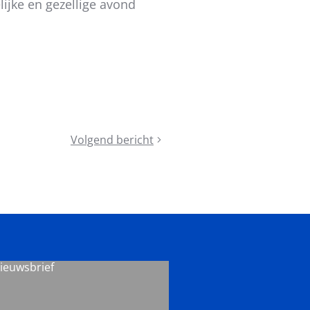
ijke en gezellige avond
Volgend bericht
Last
call
voor
Congres
Lokaal
Sportbeleid!
nieuwsbrief