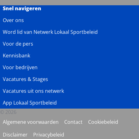
Snel navigeren
Over ons
Word lid van Netwerk Lokaal Sportbeleid
Voor de pers
Kennisbank
Voor bedrijven
Vacatures & Stages
Vacatures uit ons netwerk
App Lokaal Sportbeleid
© 2026
Algemene voorwaarden
Contact
Cookiebeleid
Disclaimer
Privacybeleid