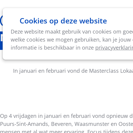
Cookies op deze website
Thema's
Vorming & acti
Deze website maakt gebruik van cookies om goed 
Nieuws
welke cookies we mogen gebruiken, kan je jouw c
informatie is beschikbaar in onze
privacyverklari
Mastercl
In januari en februari vond de Masterclass Loka
Op 4 vrijdagen in januari en februari vond opnieuw d
Deel
Puurs-Sint-Amands, Beveren, Waasmunster en Oostend
dit
mensen met al wat meer ervaring. Focus tijdens deze