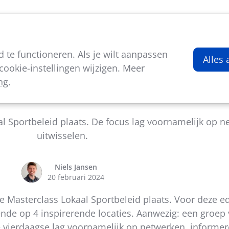
viteiten
Kenniscentrum
Nieuws
Over ons
te functioneren. Als je wilt aanpassen
Alles
ookie-instellingen wijzigen. Meer
ng
.
ass Lokaal Sportbeleid: Een terugblik
al Sportbeleid plaats. De focus lag voornamelijk op 
uitwisselen.
Niels Jansen
20 februari 2024
e Masterclass Lokaal Sportbeleid plaats. Voor deze ed
e op 4 inspirerende locaties. Aanwezig: een groep v
 vierdaagse lag voornamelijk op netwerken, informer