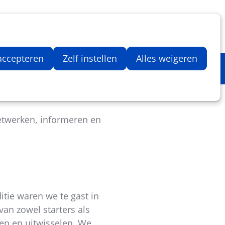
Inloggen
Zoeken
Webshop
Aantal artikelen in winkelwage
 accepteren
Zelf instellen
Alles weigeren
netwerken, informeren en
itie waren we te gast in
an zowel starters als
en en uitwisselen. We