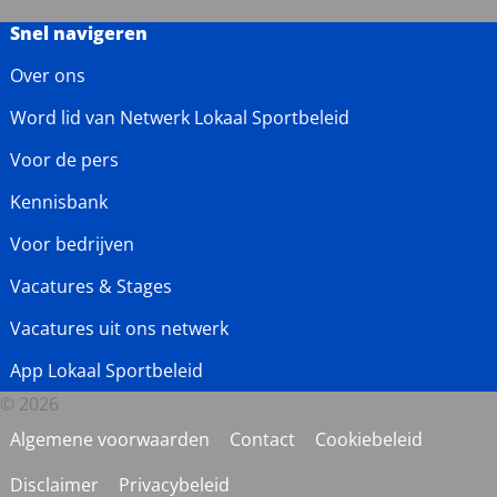
Snel navigeren
Over ons
Word lid van Netwerk Lokaal Sportbeleid
Voor de pers
Kennisbank
Voor bedrijven
Vacatures & Stages
Vacatures uit ons netwerk
App Lokaal Sportbeleid
© 2026
Algemene voorwaarden
Contact
Cookiebeleid
Disclaimer
Privacybeleid