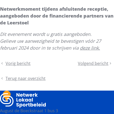
Netwerkmoment tijdens afsluitende receptie,
aangeboden door de financierende partners van
de Leerstoel
Dit evenement wordt u gratis aangeboden.
Gelieve uw aanwezigheid te bevestigen vóór 27
februari 2024
door in te schrijven via
deze link.
Deel
Vorig bericht
Volgend bericht
Deadline
Reserveer
dit
subsidieaanvraag
je
bericht
internationale
plekje
Terug naar overzicht
leermobiliteit
voor
voor
het
sport
politieke
in
debat
zicht
‘We
August de Boeckstraat 1 bus 3
winnen