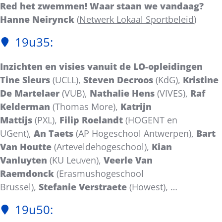
Red het zwemmen! Waar staan we vandaag?
Hanne Neirynck
(
Netwerk Lokaal Sportbeleid
)
19u35:
Inzichten en visies vanuit de LO-opleidingen
Tine Sleurs
(UCLL),
Steven Decroos
(KdG),
Kristine
De Martelaer
(VUB),
Nathalie Hens
(VIVES),
Raf
Kelderman
(Thomas More),
Katrijn
Mattijs
(PXL),
Filip Roelandt
(HOGENT en
UGent),
An Taets
(AP Hogeschool Antwerpen),
Bart
Van Houtte
(Arteveldehogeschool),
Kian
Vanluyten
(KU Leuven),
Veerle Van
Raemdonck
(Erasmushogeschool
Brussel),
Stefanie Verstraete
(Howest), …
19u50: