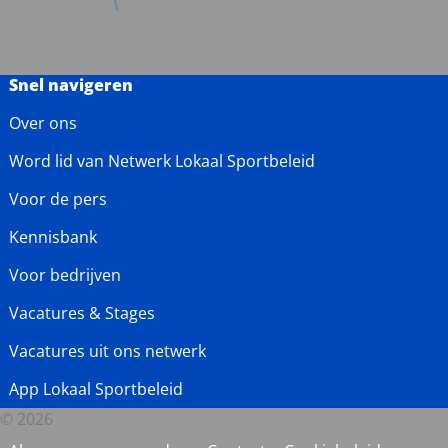
Snel navigeren
Over ons
Word lid van Netwerk Lokaal Sportbeleid
Voor de pers
Kennisbank
Voor bedrijven
Vacatures & Stages
Vacatures uit ons netwerk
App Lokaal Sportbeleid
© 2026