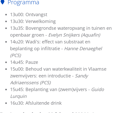
Programma
13u00: Ontvangst
13u30: Verwelkoming
13u35: Bovengrondse wateropvang in tuinen en
openbaar groen -
Evelyn Snijkers (Aquafin)
14u20: Wadi’s: effect van substraat en
beplanting op infiltratie -
Hanne Denaeghel
(PCS)
14u45: Pauze
15u00: Behoud van waterkwaliteit in Vlaamse
zwemvijvers: een introductie -
Sandy
Adriaenssens (PCS)
15u45: Beplanting van (zwem)vijvers -
Guido
Lurquin
16u30: Afsluitende drink