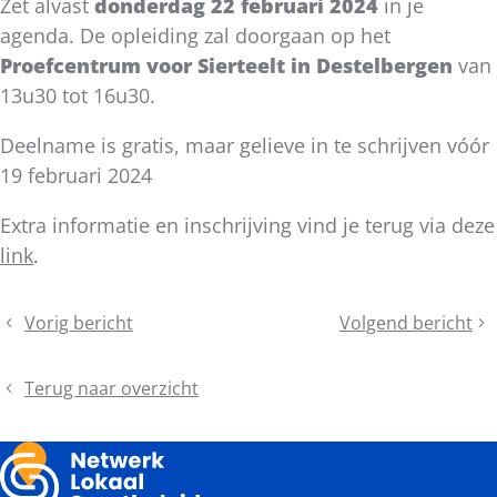
Zet alvast
donderdag 22 februari 2024
in je
agenda. De opleiding zal doorgaan op het
Proefcentrum voor Sierteelt in Destelbergen
van
13u30 tot 16u30.
Deelname is gratis, maar gelieve in te schrijven vóór
19 februari 2024
Extra informatie en inschrijving vind je terug via deze
link
.
Deel
Vorig bericht
Volgend bericht
Schrijf
Gratis
dit
je
inspiratie-
bericht
in
event:
Terug naar overzicht
voor
Natuurinclusieve
de
buitenomgevingen
voorjaarsactiviteiten
als
van
ecologisch,