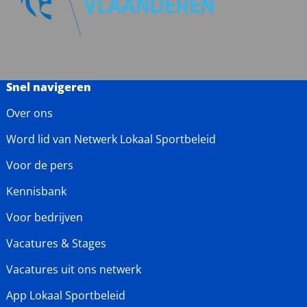
Snel navigeren
Over ons
Word lid van Netwerk Lokaal Sportbeleid
Voor de pers
Kennisbank
Voor bedrijven
Vacatures & Stages
Vacatures uit ons netwerk
App Lokaal Sportbeleid