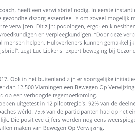
ach, heeft een verwijsbrief nodig. In eerste instant
 gezondheidszorg essentieel is om zoveel mogelijk m
te verwijzen. Dit zijn: podologen, ergo- en kinesith
n, vroedkundigen en verpleegkundigen. “Door deze ve
tal mensen helpen. Hulpverleners kunnen gemakkelijk
sbrief”, zegt Luc Lipkens, expert beweging bij Gezon
17. Ook in het buitenland zijn er soortgelijke initiat
eer dan 12.500 Vlamingen een Bewegen Op Verwijzing-
had op een verhoogde tegemoetkoming.
oepen uitgetest in 12 pilootregio’s. 92% van de dee
aches wérkt: 75% van de participanten had op het ein
jk. Die positieve cijfers worden nog eens weerspiegel
 willen maken van Bewegen Op Verwijzing.