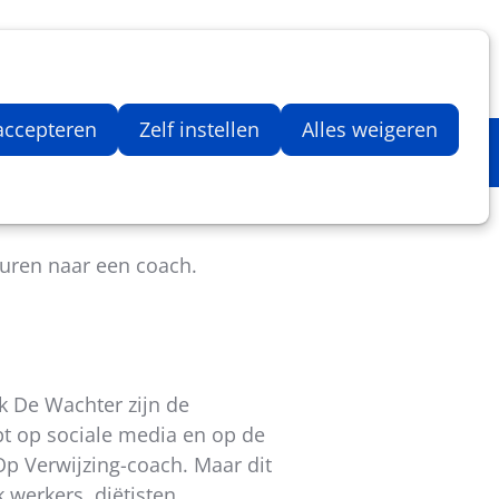
Inloggen
Zoeken
Webshop
Aantal artikelen in winkelwage
 accepteren
Zelf instellen
Alles weigeren
uren naar een coach.
rk De Wachter zijn de
opt op sociale media en op de
Op Verwijzing-coach. Maar dit
werkers, diëtisten,