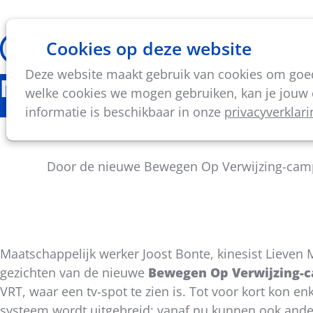
Cookies op deze website
Thema's
Vorming & acti
Deze website maakt gebruik van cookies om goed 
Nieuws
welke cookies we mogen gebruiken, kan je jouw c
informatie is beschikbaar in onze
privacyverklari
Ve
Door de nieuwe Bewegen Op Verwijzing-camp
Maatschappelijk werker Joost Bonte, kinesist Lieven M
Deel
gezichten van de nieuwe
Bewegen Op Verwijzing-
dit
VRT, waar een tv-spot te zien is. Tot voor kort kon e
bericht
systeem wordt uitgebreid: vanaf nu kunnen ook ander