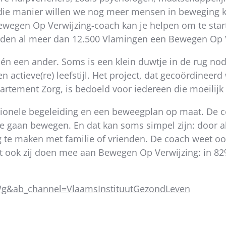
die manier willen we nog meer mensen in beweging k
Bewegen Op Verwijzing-coach kan je helpen om te star
kelden al meer dan 12.500 Vlamingen een Bewegen Op 
én een ander. Soms is een klein duwtje in de rug nodi
actieve(re) leefstijl. Het project, dat gecoördineer
artement Zorg, is bedoeld voor iedereen die moeilijk 
ionele begeleiding en een beweegplan op maat. De c
te gaan bewegen. En dat kan soms simpel zijn: door al
 te maken met familie of vrienden. De coach weet ook
 ook zij doen mee aan Bewegen Op Verwijzing: in 8
g&ab_channel=VlaamsInstituutGezondLeven