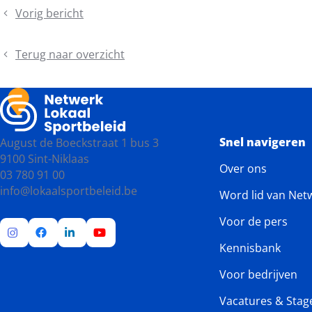
Vorig bericht
Stel
jouw
voetbaclub
Terug naar overzicht
kandidaat
voor
de
'Voetbal
verbindt
Snel navigeren
August de Boeckstraat 1 bus 3
Award'
9100 Sint-Niklaas
Over ons
03 780 91 00
info@lokaalsportbeleid.be
Word lid van Net
Voor de pers
Kennisbank
Ga
Ga
Ga
Ga
naar
naar
naar
naar
Voor bedrijven
Instagram
Facebook
LinkedIn
YouTube
Vacatures & Stag