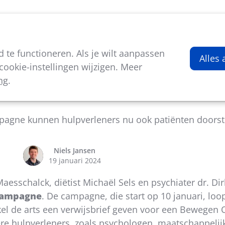
viteiten
Kenniscentrum
Nieuws
Over ons
te functioneren. Als je wilt aanpassen
Alles
ookie-instellingen wijzigen. Meer
ng
.
rbreding Bewegen Op Verwijzing
agne kunnen hulpverleners nu ook patiënten doorst
Niels Jansen
19 januari 2024
aesschalck, diëtist Michaël Sels en psychiater dr. Di
campagne
. De campagne, die start op 10 januari, lo
nkel de arts een verwijsbrief geven voor een Bewegen 
e hulpverleners, zoals psychologen, maatschappelijk 