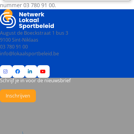
nummer 03 780 91 00.
August de Boeckstraat 1 bus 3
9100 Sint-Niklaas
03 780 91 00
info@lokaalsportbeleid.be
Schrijf je in voor de nieuwsbrief
Ga
Ga
Ga
Ga
naar
naar
naar
naar
Instagram
Facebook
LinkedIn
YouTube
Inschrijven