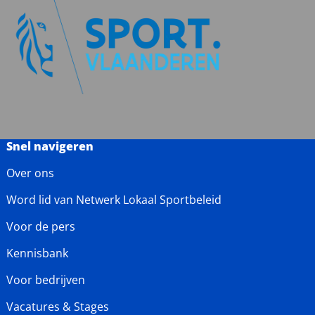
Snel navigeren
Over ons
Word lid van Netwerk Lokaal Sportbeleid
Voor de pers
Kennisbank
Voor bedrijven
Vacatures & Stages