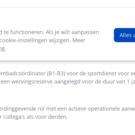
viteiten
Kenniscentrum
Nieuws
Over ons
te functioneren. Als je wilt aanpassen
inator
Alles
ookie-instellingen wijzigen. Meer
ng
.
mbadcoördinator (B1-B3) voor de sportdienst voor een
een wervingsreserve aangelegd voor de duur van 1 ja
leidinggevende rol met een actieve operationele aanw
 collega’s als voor derden.