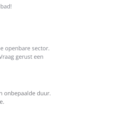
mbad!
de openbare sector.
 Vraag gerust een
van onbepaalde duur.
e.