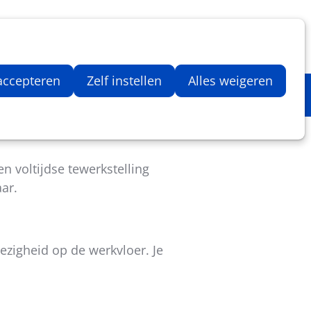
Inloggen
Zoeken
Webshop
Aantal artikelen in winkelwage
 accepteren
Zelf instellen
Alles weigeren
 voltijdse tewerkstelling
ar.
ezigheid op de werkvloer. Je