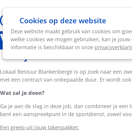
Cookies op deze website
Thema's
Vorming & acti
Deze website maakt gebruik van cookies om goed 
Vacature: Zwembadcoörd
welke cookies we mogen gebruiken, kan je jouw c
informatie is beschikbaar in onze
privacyverklari
De job in het kort
Lokaal Bestuur Blankenberge is op zoek naar een zwe
met een contract van onbepaalde duur. Er wordt ook 
Wat zal je doen?
Ga je aan de slag in deze job, dan combineer je een 
bent een aanspreekpunt in de sportdienst, zowel voor
Een greep uit jouw takenpakket: