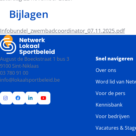
Bijlagen
Infobundel_zwembadcoordinator_07.11.2025.pdf
Snel navigeren
August de Boeckstraat 1 bus 3
9100 Sint-Niklaas
Over ons
03 780 91 00
info@lokaalsportbeleid.be
Word lid van Net
Voor de pers
Kennisbank
Ga
Ga
Ga
Ga
naar
naar
naar
naar
Voor bedrijven
Instagram
Facebook
LinkedIn
YouTube
Vacatures & Stag