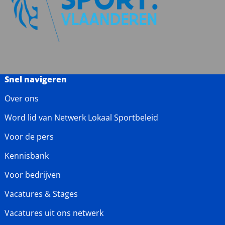
Snel navigeren
Over ons
Word lid van Netwerk Lokaal Sportbeleid
Voor de pers
Kennisbank
Voor bedrijven
Vacatures & Stages
Vacatures uit ons netwerk