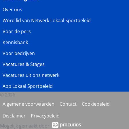
Over ons
Word lid van Netwerk Lokaal Sportbeleid
Voor de pers
Kennisbank
Voor bedrijven
Vacatures & Stages
Vacatures uit ons netwerk
App Lokaal Sportbeleid
© 2026
Algemene voorwaarden
Contact
Cookiebeleid
Disclaimer
Privacybeleid
Mogelijk gemaakt door