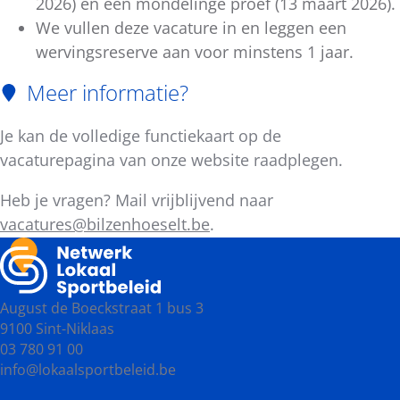
2026) en een mondelinge proef (13 maart 2026).
We vullen deze vacature in en leggen een
wervingsreserve aan voor minstens 1 jaar.
Meer informatie?
Je kan de volledige functiekaart op de
vacaturepagina van onze website raadplegen.
Heb je vragen? Mail vrijblijvend naar
vacatures@bilzenhoeselt.be
.
August de Boeckstraat 1 bus 3
9100 Sint-Niklaas
03 780 91 00
info@lokaalsportbeleid.be