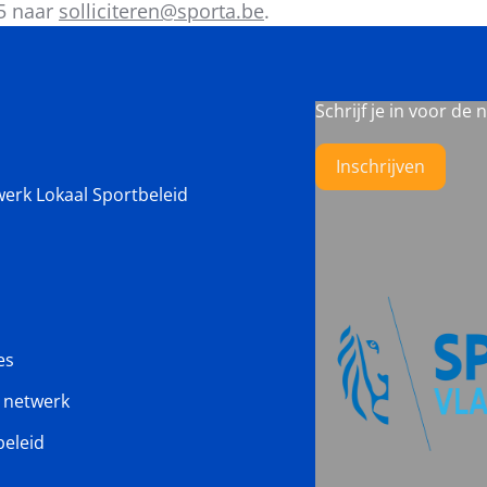
25 naar
solliciteren@sporta.be
.
Schrijf je in voor de 
Inschrijven
werk Lokaal Sportbeleid
es
s netwerk
beleid