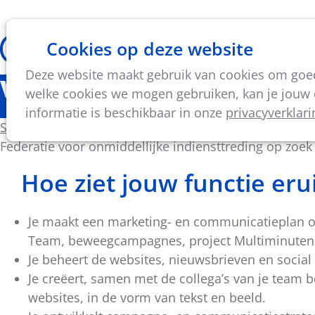
Cookies op deze website
Thema's
Vorming & acti
Deze website maakt gebruik van cookies om goed 
Vacature: Marketing me
welke cookies we mogen gebruiken, kan je jouw c
informatie is beschikbaar in onze
privacyverklari
Sporta
, een veelzijdige en belangrijke speler in het
Federatie voor onmiddellijke indiensttreding op zoe
Hoe ziet jouw functie erui
Je maakt een marketing- en communicatieplan op
Team, beweegcampagnes, project Multiminuten… 
Je beheert de websites, nieuwsbrieven en social
Je creëert, samen met de collega’s van je team 
websites, in de vorm van tekst en beeld.