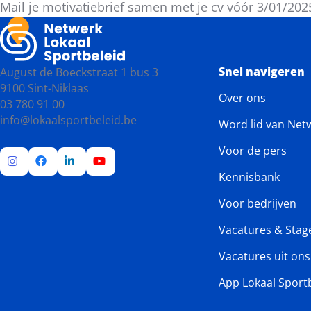
Mail je motivatiebrief samen met je cv vóór 3/01/20
Snel navigeren
August de Boeckstraat 1 bus 3
9100 Sint-Niklaas
Over ons
03 780 91 00
info@lokaalsportbeleid.be
Word lid van Net
Voor de pers
Kennisbank
Ga
Ga
Ga
Ga
naar
naar
naar
naar
Voor bedrijven
Instagram
Facebook
LinkedIn
YouTube
Vacatures & Stag
Vacatures uit on
App Lokaal Sport