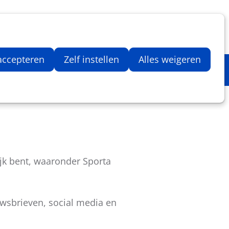
Inloggen
Zoeken
Webshop
Aantal artikelen in winkelwage
 accepteren
Zelf instellen
Alles weigeren
ing van het team Sporta
jk bent, waaronder Sporta
uwsbrieven, social media en