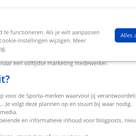
viteiten
Kenniscentrum
Nieuws
Over ons
te functioneren. Als je wilt aanpassen
dewerker
Alles
ookie-instellingen wijzigen. Meer
ng
.
 Vlaamse sport- en jeugdlandschap, is voor de versterk
k naar een voltijdse marketing medewerker.
t?
 voor de Sporta-merken waarvoor jij verantwoordeli
Je volgt deze plannen op en stuurt bij waar nodig.
 media.
boeiende en informatieve inhoud voor blogposts, nie