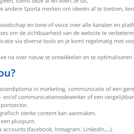
eën, stemt deze af en voert ze uit.
 andere Sporta merken om ideeën af te toetsen, kenni
boodschap en tone-of-voice over alle kanalen en plat
ipes om de zichtbaarheid van de website te verbetere
atie via diverse tools en je komt regelmatig met voo
mee na over nieuw te ontwikkelen en te optimaliseren
ou?
masterdiploma in marketing, communicatie of een gere
ng- en/of communicatiemedewerker of een vergelijkbar
sportsector.
s grafisch sterke content kan aanmaken.
s een pluspunt.
a accounts (facebook, Instagram, LinkedIn,…).