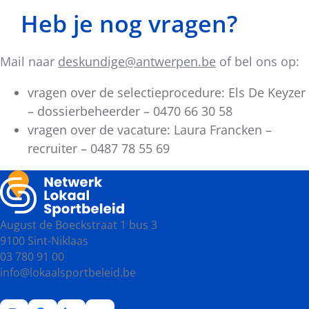
Heb je nog vragen?
Mail naar
deskundige@antwerpen.be
of bel ons op:
vragen over de selectieprocedure: Els De Keyzer
– dossierbeheerder – 0470 66 30 58
vragen over de vacature: Laura Francken –
recruiter – 0487 78 55 69
August de Boeckstraat 1 bus 3
9100 Sint-Niklaas
03 780 91 00
info@lokaalsportbeleid.be