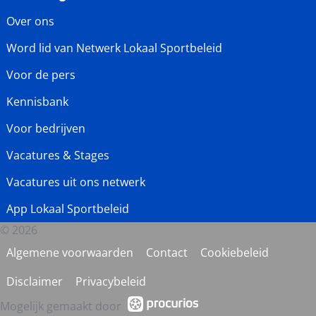
Over ons
Word lid van Netwerk Lokaal Sportbeleid
Voor de pers
Kennisbank
Voor bedrijven
Vacatures & Stages
Vacatures uit ons netwerk
App Lokaal Sportbeleid
© 2026
Algemene voorwaarden
Contact
Cookiebeleid
Disclaimer
Privacybeleid
Mogelijk gemaakt door