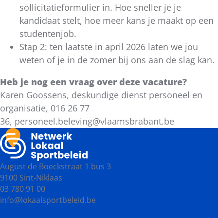
sollicitatieformulier in. Hoe sneller je je
kandidaat stelt, hoe meer kans je maakt op een
studentenjob.
Stap 2: ten laatste in april 2026 laten we jou
weten of je in de zomer bij ons aan de slag kan.
Heb je nog een vraag over deze vacature?
Karen Goossens, deskundige dienst personeel en
organisatie, 016 26 77
36, personeel.beleving@vlaamsbrabant.be
August de Boeckstraat 1 bus 3
9100 Sint-Niklaas
03 780 91 00
info@lokaalsportbeleid.be