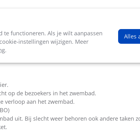
viteiten
Kenniscentrum
Nieuws
Over ons
te functioneren. Als je wilt aanpassen
der
Alles
ookie-instellingen wijzigen. Meer
ng
.
ier.
icht op de bezoekers in het zwembad.
lige verloop aan het zwembad.
HBO)
mbad uit. Bij slecht weer behoren ook andere taken z
et.