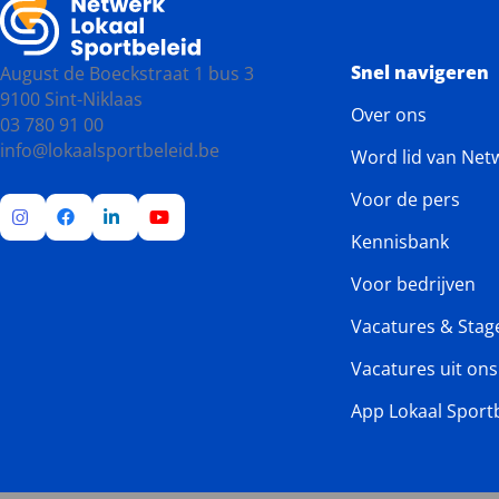
Snel navigeren
August de Boeckstraat 1 bus 3
9100 Sint-Niklaas
Over ons
03 780 91 00
info@lokaalsportbeleid.be
Word lid van Net
Voor de pers
Kennisbank
Ga
Ga
Ga
Ga
naar
naar
naar
naar
Voor bedrijven
Instagram
Facebook
LinkedIn
YouTube
Vacatures & Stag
Vacatures uit on
App Lokaal Sport