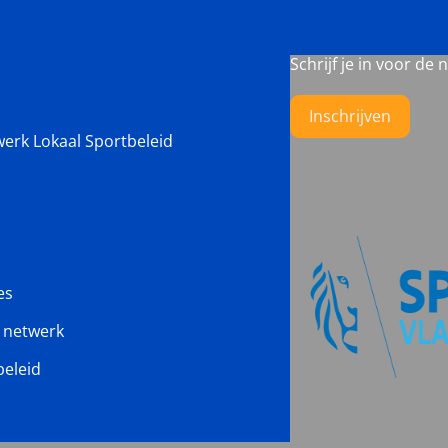
Schrijf je in voor de 
Inschrijven
werk Lokaal Sportbeleid
es
s netwerk
beleid