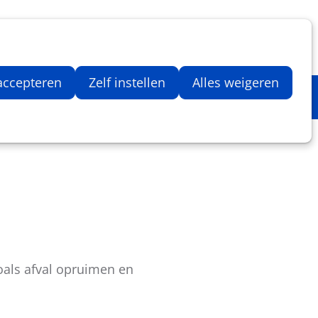
Inloggen
Zoeken
Webshop
Aantal artikelen in winkelwage
 accepteren
Zelf instellen
Alles weigeren
oals afval opruimen en