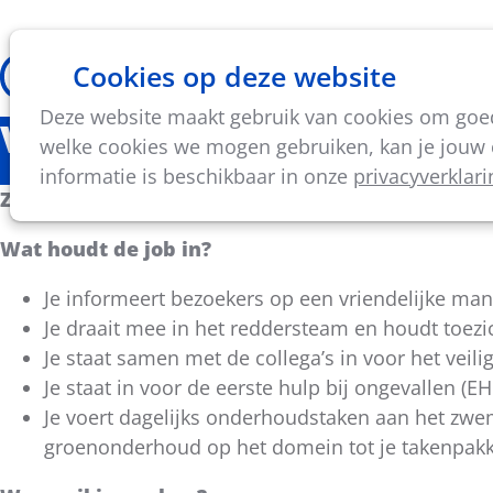
Cookies op deze website
Thema's
Vorming & acti
Deze website maakt gebruik van cookies om goed 
Vacature: Jobstudent red
welke cookies we mogen gebruiken, kan je jouw c
informatie is beschikbaar in onze
privacyverklari
Zomer 2025 - provincie Vlaams-Brabant
Wat houdt de job in?
Je informeert bezoekers op een vriendelijke man
Je draait mee in het reddersteam en houdt toez
Je staat samen met de collega’s in voor het vei
Je staat in voor de eerste hulp bij ongevallen (E
Je voert dagelijks onderhoudstaken aan het zwe
groenonderhoud op het domein tot je takenpakk