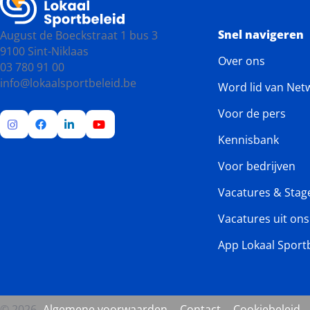
Snel navigeren
August de Boeckstraat 1 bus 3
9100 Sint-Niklaas
Over ons
03 780 91 00
info@lokaalsportbeleid.be
Word lid van Net
Voor de pers
Kennisbank
Ga
Ga
Ga
Ga
naar
naar
naar
naar
Voor bedrijven
Instagram
Facebook
LinkedIn
YouTube
Vacatures & Stag
Vacatures uit on
App Lokaal Sport
© 2026
Algemene voorwaarden
Contact
Cookiebeleid