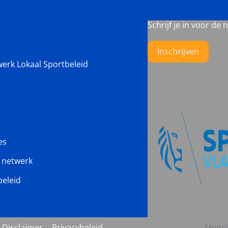
Schrijf je in voor de 
Inschrijven
werk Lokaal Sportbeleid
es
s netwerk
beleid
Disclaimer
Privacybeleid
Mogel