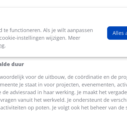
viteiten
Kenniscentrum
Nieuws
Over ons
te functioneren. Als je wilt aanpassen
d (Sport)
Alles
ookie-instellingen wijzigen. Meer
ng
.
n collega voor het team vrije tijd.
aalde duur
antwoordelijk voor de uitbouw, de coördinatie en de p
eente Je staat in voor projecten, evenementen, activ
de adviesraad in haar werking. Je maakt het vergade
 vragen vanuit het werkveld. Je ondersteunt de versc
 activiteiten op poten. Je volgt ook het beheer van de