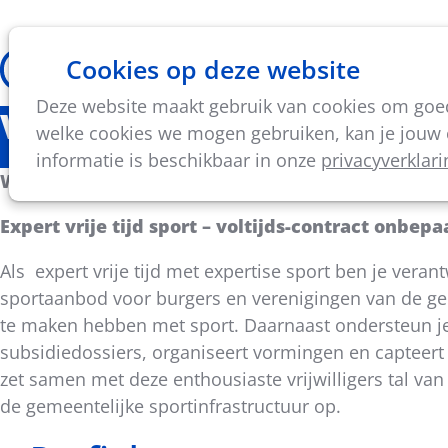
Cookies op deze website
Thema's
Vorming & acti
Deze website maakt gebruik van cookies om goed 
Vacature: Expert Vrije Tij
welke cookies we mogen gebruiken, kan je jouw c
informatie is beschikbaar in onze
privacyverklari
We zijn op zoek naar een enthousiaste en gedreve
Expert vrije tijd sport – voltijds-contract onbep
Als expert vrije tijd met expertise sport ben je ver
sportaanbod voor burgers en verenigingen van de gem
te maken hebben met sport. Daarnaast ondersteun je 
subsidiedossiers, organiseert vormingen en capteert
zet samen met deze enthousiaste vrijwilligers tal van
de gemeentelijke sportinfrastructuur op.