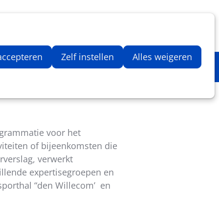
Inloggen
Zoeken
Webshop
Aantal artikelen in winkelwage
 accepteren
Zelf instellen
Alles weigeren
rogrammatie voor het
iteiten of bijeenkomsten die
rverslag, verwerkt
hillende expertisegroepen en
 sporthal “den Willecom’ en