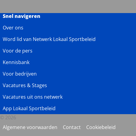
Snel navigeren
Over ons
Word lid van Netwerk Lokaal Sportbeleid
Voor de pers
Kennisbank
Voor bedrijven
Vacatures & Stages
Vacatures uit ons netwerk
App Lokaal Sportbeleid
© 2026
Algemene voorwaarden
Contact
Cookiebeleid