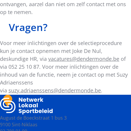
ontvangen, aarzel dan niet om zelf contact met ons
op te nemen.
Vragen?
Voor meer inlichtingen over de selectieprocedure
kun je contact opnemen met Joke De Nul,
deskundige HR, via
vacatures@dendermonde.be
of
via 052 25 10 87. Voor meer inlichtingen over de
inhoud van de functie, neem je contact op met Suzy
Adriaenssens
via
suzy.adriaenssens@dendermonde.be
.
August de Boeckstraat 1 bus 3
9100 Sint-Niklaas