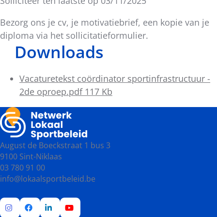
Solliciteer ten laatste op 03/11/2025
Bezorg ons je cv, je motivatiebrief, een kopie van je
diploma via het sollicitatieformulier.
Downloads
Vacaturetekst coördinator sportinfrastructuur -
2de oproep.pdf 117 Kb
August de Boeckstraat 1 bus 3
9100 Sint-Niklaas
03 780 91 00
info@lokaalsportbeleid.be