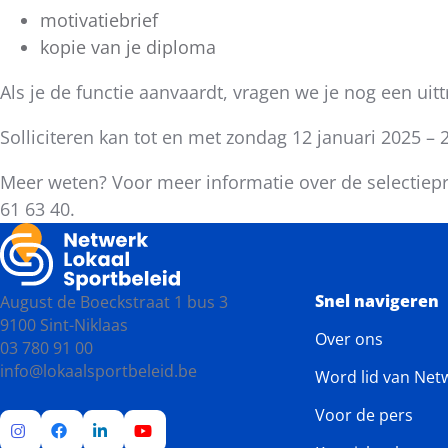
motivatiebrief
kopie van je diploma
Als je de functie aanvaardt, vragen we je nog een uittr
Solliciteren kan tot en met zondag 12 januari 2025 – 
Meer weten? Voor meer informatie over de selectiepr
61 63 40.
Snel navigeren
August de Boeckstraat 1 bus 3
9100 Sint-Niklaas
Over ons
03 780 91 00
info@lokaalsportbeleid.be
Word lid van Net
Voor de pers