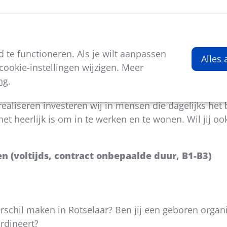
viteiten
Kenniscentrum
Nieuws
Over ons
te functioneren. Als je wilt aanpassen
port en bewegen
Alles
ookie-instellingen wijzigen. Meer
ng
.
Hageland, is een bruisende gemeente die enkel het b
realiseren investeren wij in mensen die dagelijks het 
 heerlijk is om in te werken en te wonen. Wil jij o
 (voltijds, contract onbepaalde duur, B1-B3)
rschil maken in Rotselaar? Ben jij een geboren organi
rdineert?