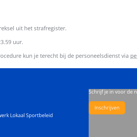
eksel uit het strafregister.
23.59 uur.
ocedure kun je terecht bij de personeelsdienst via
pe
Schrijf je in voor de 
Inschrijven
werk Lokaal Sportbeleid