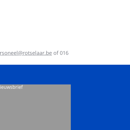
rsoneel@rotselaar.be
of 016
nieuwsbrief