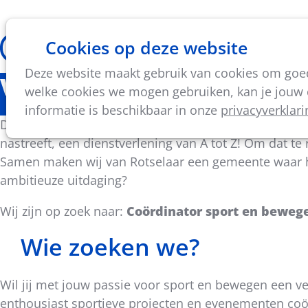
Cookies op deze website
Thema's
Vorming & acti
Deze website maakt gebruik van cookies om goed 
Vacature: Coördinator s
welke cookies we mogen gebruiken, kan je jouw c
informatie is beschikbaar in onze
privacyverklari
De gemeente Rotselaar, gelegen in het hart van het 
nastreeft, een dienstverlening van A tot Z! Om dat te 
Samen maken wij van Rotselaar een gemeente waar het
ambitieuze uitdaging?
Wij zijn op zoek naar:
Coördinator sport en bewegen
Wie zoeken we?
Wil jij met jouw passie voor sport en bewegen een ve
enthousiast sportieve projecten en evenementen coö