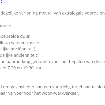
?
degelijke verloning met tal van extralegale voordelen 
handen.
onbepaalde duur.
loon varieert tussen:
ijke anciënniteit)
elijke anciënniteit)
t in aanmerking genomen voor het bepalen van de anc
sen 7.30 en 19.30 uur.
d om gezinsleden aan een voordelig tarief aan te slui
aar vervoer voor het woon-werkverkeer.