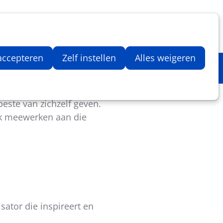
Inloggen
Zoeken
Webshop
Aantal artikelen in winkelwage
 accepteren
Zelf instellen
Alles weigeren
este voor haar inwoners
beste van zichzelf geven.
ok meewerken aan die
sator die inspireert en