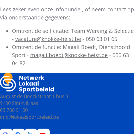
Lees zeker even onze
infobundel
, of neem contact op
via onderstaande gegevens:
Omtrent de sollicitatie: Team Werving & Selectie
-
vacature@knokke-heist.be
- 050 63 01 65
Omtrent de functie: Magali Boedt, Diensthoofd
Sport -
magali.boedt@knokke-heist.be
- 050 63
04 82
August de Boeckstraat 1 bus 3
9100 Sint-Niklaas
03 780 91 00
info@lokaalsportbeleid.be