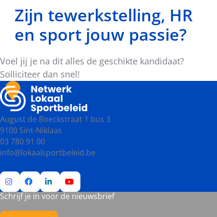
Zijn tewerkstelling, HR
en sport jouw passie?
Voel jij je na dit alles de geschikte kandidaat?
Solliciteer dan snel!
August de Boeckstraat 1 bus 3
9100 Sint-Niklaas
03 780 91 00
info@lokaalsportbeleid.be
Schrijf je in voor de nieuwsbrief
Ga
Ga
Ga
Ga
naar
naar
naar
naar