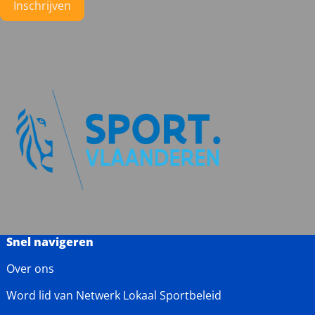
Instagram
Facebook
LinkedIn
YouTube
Inschrijven
Snel navigeren
Over ons
Word lid van Netwerk Lokaal Sportbeleid