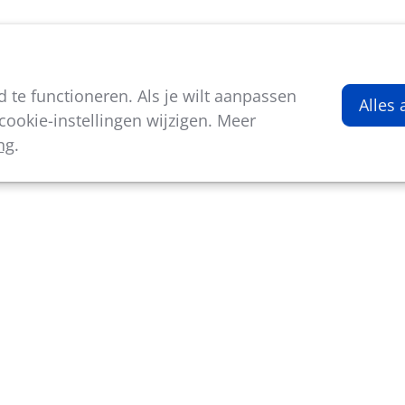
viteiten
Kenniscentrum
Nieuws
Over ons
te functioneren. Als je wilt aanpassen
Alles
rkrijgen.
ookie-instellingen wijzigen. Meer
ng
.