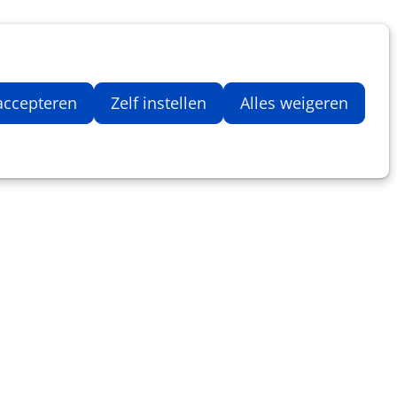
Inloggen
Zoeken
Webshop
Aantal artikelen in winkelwage
 accepteren
Zelf instellen
Alles weigeren