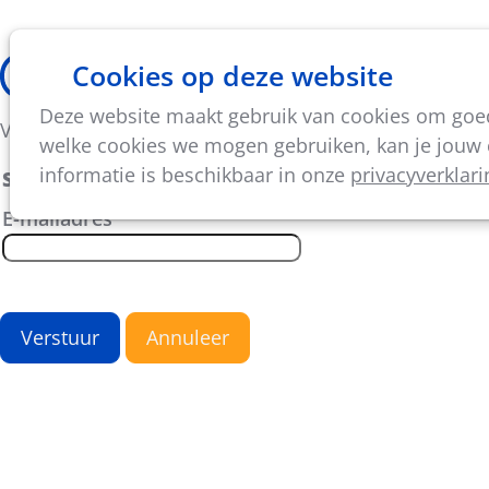
Cookies op deze website
Thema's
Vorming & acti
Deze website maakt gebruik van cookies om goed 
Vul je e-mailadres in om een nieuw wachtwoord te ve
welke cookies we mogen gebruiken, kan je jouw c
informatie is beschikbaar in onze
privacyverklari
Stap 1: Verkrijg een nieuw wachtwoord
E-mailadres
*
Verstuur
Annuleer