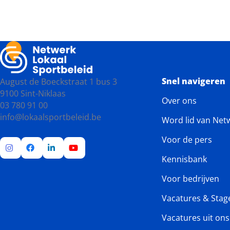
Snel navigeren
August de Boeckstraat 1 bus 3
9100 Sint-Niklaas
Over ons
03 780 91 00
info@lokaalsportbeleid.be
Word lid van Net
Voor de pers
Kennisbank
Ga
Ga
Ga
Ga
naar
naar
naar
naar
Voor bedrijven
Instagram
Facebook
LinkedIn
YouTube
Vacatures & Stag
Vacatures uit on