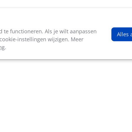
viteiten
Kenniscentrum
Nieuws
Over ons
te functioneren. Als je wilt aanpassen
Alles
rkrijgen.
ookie-instellingen wijzigen. Meer
ng
.