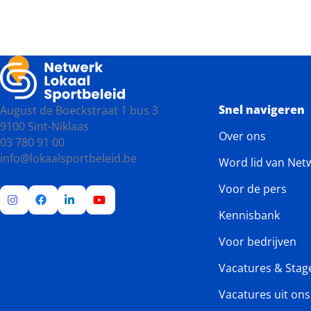
Snel navigeren
August de Boeckstraat 1 bus 3
9100 Sint-Niklaas
Over ons
03 780 91 00
info@lokaalsportbeleid.be
Word lid van Net
Voor de pers
Kennisbank
Ga
Ga
Ga
Ga
naar
naar
naar
naar
Voor bedrijven
Instagram
Facebook
LinkedIn
YouTube
Vacatures & Stag
Vacatures uit on