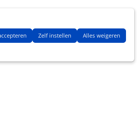
Inloggen
Zoeken
Webshop
Aantal artikelen in winkelwage
 accepteren
Zelf instellen
Alles weigeren