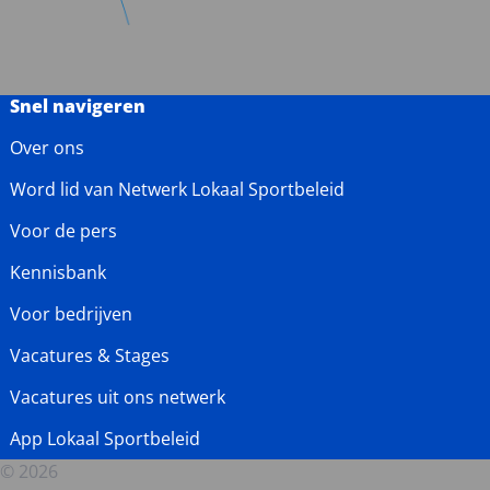
Snel navigeren
Over ons
Word lid van Netwerk Lokaal Sportbeleid
Voor de pers
Kennisbank
Voor bedrijven
Vacatures & Stages
Vacatures uit ons netwerk
App Lokaal Sportbeleid
© 2026