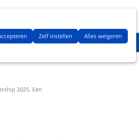
Inloggen
Zoeken
Webshop
Aantal artikelen in winkelwage
 accepteren
Zelf instellen
Alles weigeren
ership 2025. Een