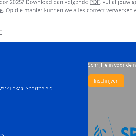
p voor 2025? Download dan volgende
PDF
, vul al jouw 
be
. Op die manier kunnen we alles correct verwerken
F
Schrijf je in voor de 
Inschrijven
werk Lokaal Sportbeleid
es