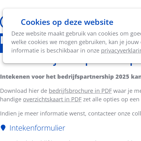
Cookies op deze website
Thema's
Vorming & acti
Deze website maakt gebruik van cookies om goed 
Bedrijfspartnership 2025
welke cookies we mogen gebruiken, kan je jouw c
informatie is beschikbaar in onze
privacyverklari
Kies het juiste pakket op
Intekenen voor het bedrijfspartnership 2025 ka
Download hier de
bedrijfsbrochure in PDF
waar je me
handige
overzichtskaart in PDF
zet alle opties op een r
Indien je meer informatie wenst, contacteer onze co
Intekenformulier