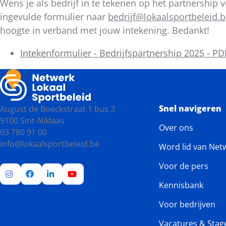
Wens je als bedrijf in te tekenen op het partnershi
ingevulde formulier naar
bedrijf@lokaalsportbeleid.
hoogte in verband met jouw intekening. Bedankt!
Intekenformulier - Bedrijfspartnership 2025 - PD
Snel navigeren
August de Boeckstraat 1 bus 3
9100 Sint-Niklaas
Over ons
03 780 91 00
info@lokaalsportbeleid.be
Word lid van Net
Voor de pers
Kennisbank
Ga
Ga
Ga
Ga
naar
naar
naar
naar
Voor bedrijven
Instagram
Facebook
LinkedIn
YouTube
Vacatures & Stag