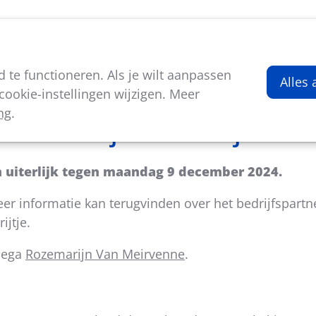
viteiten
Kenniscentrum
Nieuws
Over ons
te functioneren. Als je wilt aanpassen
Alles
ookie-instellingen wijzigen. Meer
ng
.
 maat van jouw bedrijf
n uiterlijk tegen maandag 9 december 2024.
er informatie kan terugvinden over het bedrijfspartn
ijtje.
llega
Rozemarijn Van Meirvenne
.